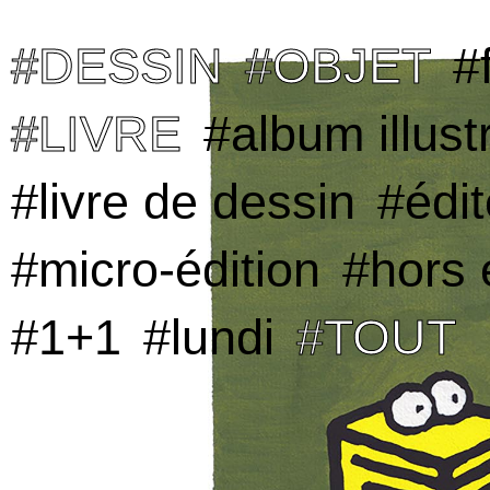
#DESSIN
#OBJET
#f
#LIVRE
#album illust
#livre de dessin
#édi
#micro-édition
#hors 
#1+1
#lundi
#TOUT